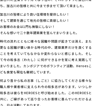
ち、加古川の皆様と共に今まで歩ませて頂いて来ました。
加古川の皆様により良い住環境を提供したい！
そして建築を通じて地元の皆様に貢献したい！
お客様のお金は1円も無駄にしない！
そんな想いで二十数年建築業を営んでまいりました。
時代の流れとともに様々な困難や問題が起きては消え、また
更なる困難が襲い掛かる時代の中、建築業界だけを良くする
ことを考えていてもなかなか変わらないと感じました。そし
て今の和多志（わたし）に何ができるかを常に考え実践して
まいりました。カンボジアでのボランティア活動、Heroesこ
ども食堂も現在も継続しています。
何より昔から私の志事（しごと）に協力してくださる様々な
職人様や業者様に支えられ今の和多志があります。いつしか
和多志は彼らをHEROESと呼び始めました。このHEROESと
共に、ご縁があって巡り合ったお客様に喜んでいただけるよ
う、日々活動しております。