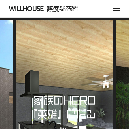
加古川市の注文住宅は
株式会社WILLHOUSE
ホーム
HOME
WILLHOUSEについて
About WILLHOUSE
HEROESとは
About HEROES
作品紹介
Artworks