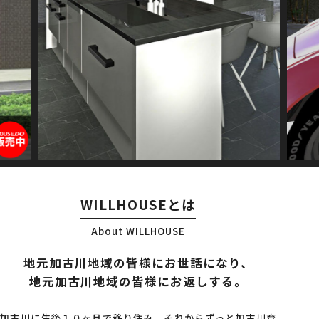
よくある質問
FAQ
会社情報
Company Info
お客様相談室
Contact Service
WILLHOUSEとは
個人情報の取り扱い
About WILLHOUSE
©︎ WILLHOUSE, Inc. All Right Reserved.
地元加古川地域の皆様にお世話になり、
地元加古川地域の皆様にお返しする。
加古川に生後１０ヶ月で移り住み、それからずっと加古川育