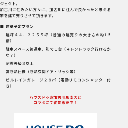
ジェクト。
加古川に住みたい方々に、加古川に住んで良かったと思える
家を建て売りさせて頂きます。
建築予定プラン
建坪４４．２２５５坪（普通の建売りの大きさの約1.5
倍）
駐車スペース普通車、別で１台（４トントラック行けるか
な？）
耐震等級３以上
高断熱仕様（断熱玄関ドア・サッシ等）
ビルトインガレージ２８㎡（電動リモコンシャッター付
き）
ハウスドゥ東加古川駅南店と
コラボにて絶賛販売中！